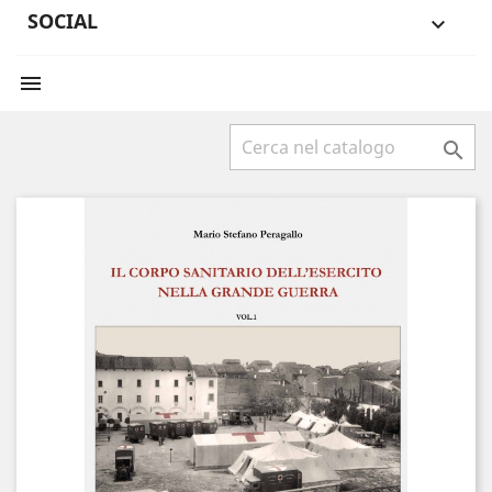
SOCIAL


