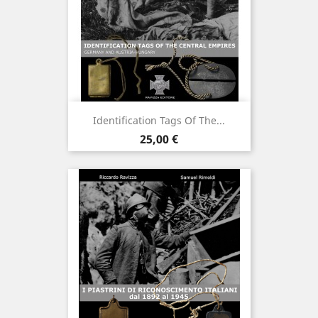
Identification Tags Of The...
Prezzo
25,00 €