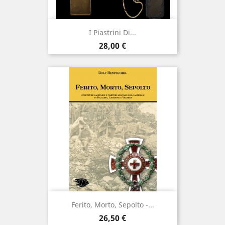
I Piastrini Di...
Prezzo
28,00 €
Ferito, Morto, Sepolto -...
Prezzo
26,50 €