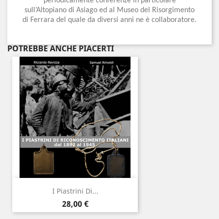
periodicamente conferenze in particolare
sull’Altopiano di Asiago ed al Museo del Risorgimento
di Ferrara del quale da diversi anni ne è collaboratore.
POTREBBE ANCHE PIACERTI
I Piastrini Di...
Prezzo
28,00 €