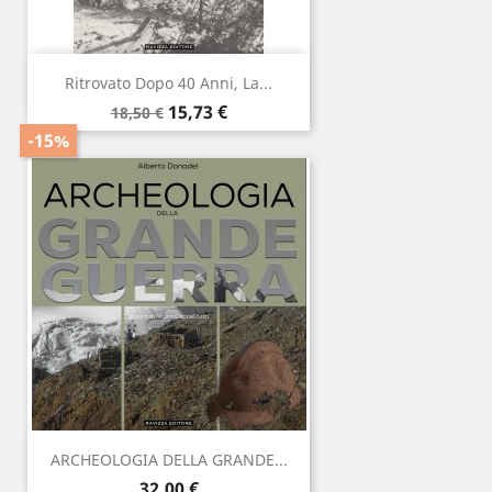
Ritrovato Dopo 40 Anni, La...
Prezzo
Prezzo
15,73 €
18,50 €
base
-15%
ARCHEOLOGIA DELLA GRANDE...
Prezzo
32,00 €