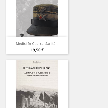
Medici In Guerra, Sanità...
Prezzo
19,50 €