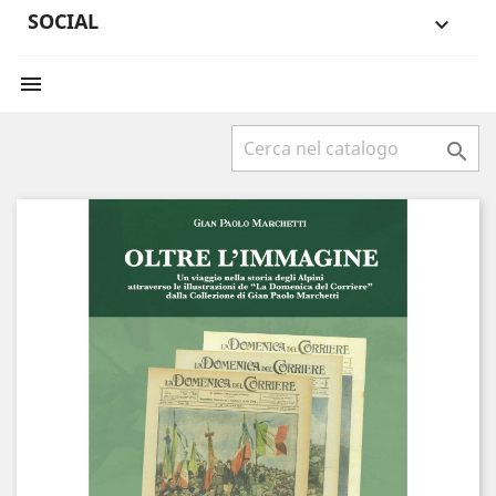
SOCIAL


